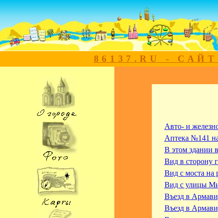
86137.RU - САЙ
Авто- и железн
Аптека №141 на
В этом здании 
Вид в сторону 
Вид с моста на 
Вид с улицы Ми
Въезд в Армави
Въезд в Армави