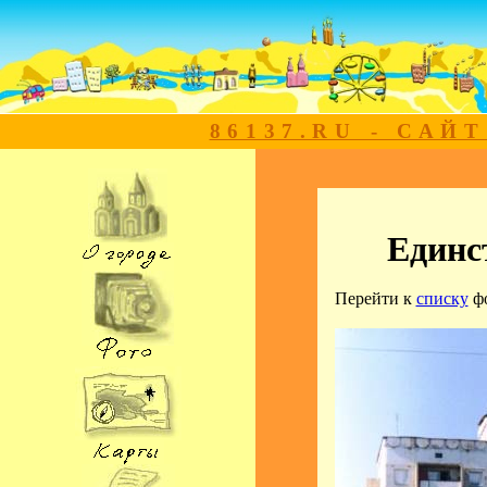
86137.RU - САЙ
Единс
Перейти к
списку
ф