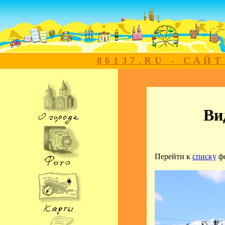
86137.RU - САЙ
Ви
Перейти к
списку
ф