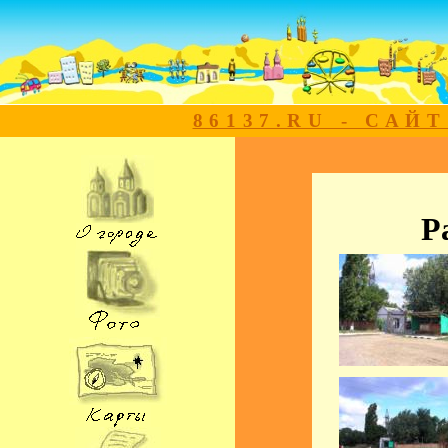
86137.RU - САЙ
Р