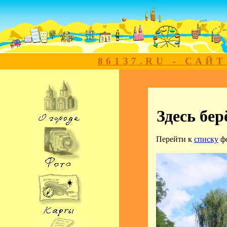
86137.RU - САЙ
Здесь бе
Перейти к
списку
ф