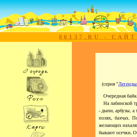
86137.RU - САЙ
(серия "
Легенды 
Очередная байка
На лабинской тр
- дыни, арбузы, а
полях, бахчах. 
желающих нахаляв
бывают осечки. Об