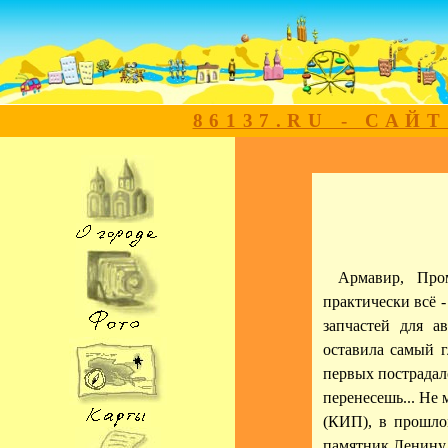
86137.RU - САЙ
Армавир, Про
практически всё 
запчастей для а
оставила самый 
первых пострадал
перенесешь... Не
(КИП), в прошло
памятник Ленину 