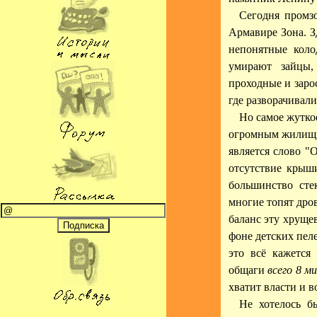
Сегодня промзо
Армавире Зона. Зд
непонятные кол
умирают зайцы,
проходные и заро
где разворачивали
Но самое жутко
огромным жилищны
является слово "
отсутствие крыши
большинство сте
многие топят дров
баланс эту хруще
фоне детских пел
это всё кажется
общаги
всего 8 м
хватит власти и в
Не хотелось б