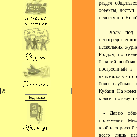
раздел общеизвес
объекты, доступ
недоступна. Но об
- Ходы под 
непосредственного
нескольких журн
Роддом, по свед
бывший особняк 
построенный в 
выяснилось, что о
более глубокое 
Кубани. На момен
крысы, потому пр
- Давно обще
подземелий. Мн
крайнего российс
всего лишь нес