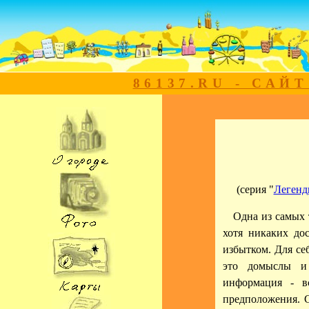
86137.RU - САЙ
(серия "
Легенд
Одна из самых 
хотя никаких до
избытком. Для се
это домыслы и 
информация - вс
предположения. 