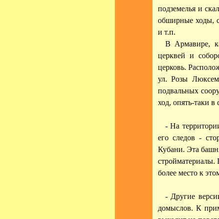
подземелья и ска
обширные ходы, 
и т.п.
В Армавире, к
церквей и собор
церковь. Располо
ул. Розы Люксем
подвальных соор
ход, опять-таки в
- На территори
его следов - ст
Кубани. Эта башн
стройматериалы. 
более место к это
- Другие верс
домыслов. К прим