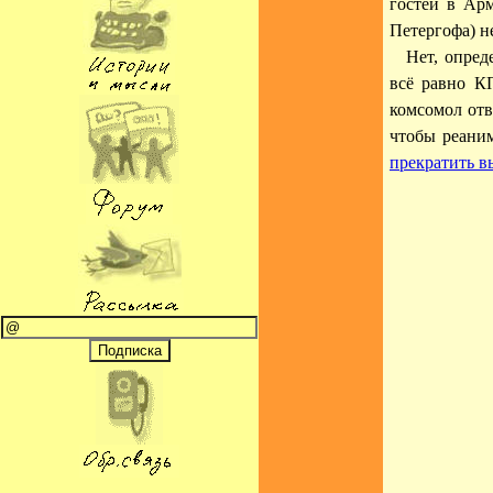
гостей в Ар
Петергофа) 
Нет, опред
всё равно К
комсомол отв
чтобы реани
прекратить в