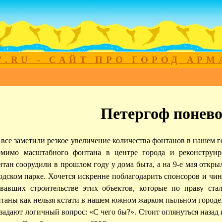
7.RU - САЙТ ПРО ГОРОД АР
Петергоф понево
все заметили резкое увеличение количества фонтанов в нашем го
мимо масштабного фонтана в центре города и реконструир
тан соорудили в прошлом году у дома быта, а на 9-е мая откры
одском парке. Хочется искренне поблагодарить спонсоров и ч
вавших строительстве этих объектов, которые по праву ст
таны как нельзя кстати в нашем южном жарком пыльном городе
задают логичный вопрос: «С чего бы?». Стоит оглянуться наза