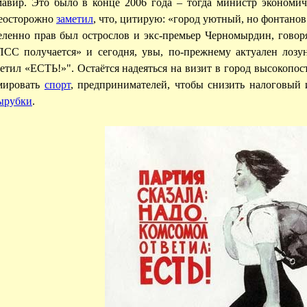
мавир. Это было в конце 2006 года – тогда министр экономич
неосторожно
заметил
, что, цитирую: «город уютный, но фонтанов
еленно прав был острослов и экс-премьер Черномырдин, говор
ПСС получается» и сегодня, увы, по-прежнему актуален лозу
етил «ЕСТЬ!»". Остаётся надеяться на визит в город высокопо
мировать
спорт
, предпринимателей, чтобы снизить налоговый 
ырубки
.