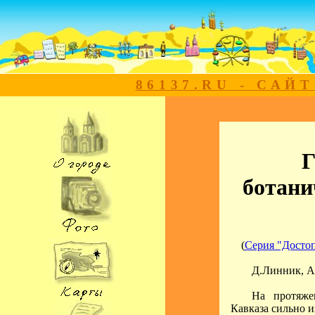
86137.RU - САЙ
Г
ботани
(
Серия "Достоп
Д.Линник, А
На протяже
Кавказа сильно 