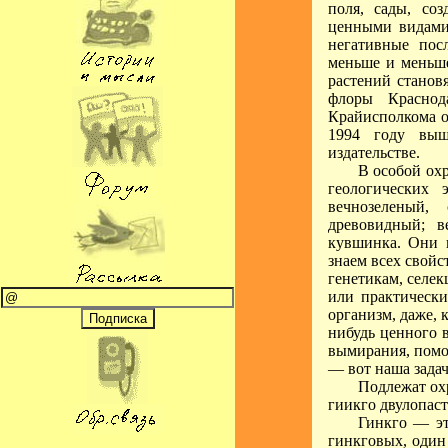
поля, сады, со
ценными видами
негативные пос
меньше и меньше
растений станов
флоры Краснод
Крайисполкома о
1994 году выш
издательстве.
В особой ох
геологических 
вечнозеленый,
древовидный; в
кувшинка. Они 
знаем всех свойс
генетикам, селе
или практическ
организм, даже, 
нибудь ценного 
вымирания, помо
— вот наша задач
Подлежат охр
гиикго двулопас
Гинкго — эт
гинкговых, один