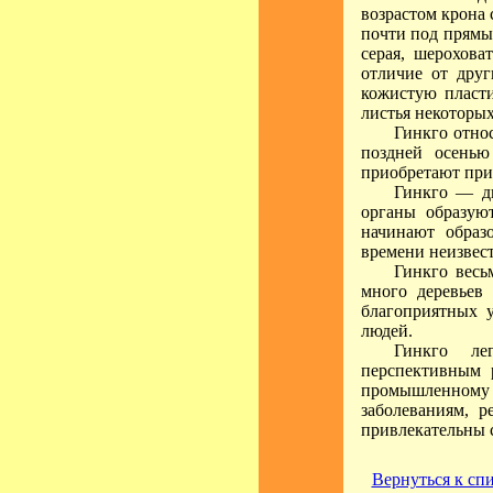
возрастом крона 
почти под прямы
серая, шерохова
отличие от друг
кожистую пласт
листья некоторы
Гинкго отно
поздней осенью
приобретают при
Гинкго — дв
органы образую
начинают образ
времени неизвес
Гинкго весь
много деревьев 
благоприятных 
людей.
Гинкго ле
перспективным 
промышленному
заболеваниям, 
привлекательны с
Вернуться к сп