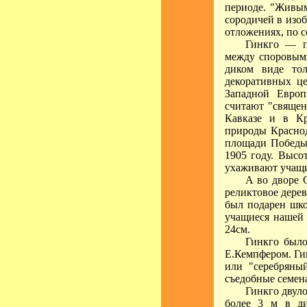
периоде. "Живым
сородичей в изоб
отложениях, по со
Гинкго — п
между споровыми
диком виде то
декоративных ц
Западной Евро
считают "священ
Кавказе и в К
природы Краснод
площади Победы 
1905 году. Высо
ухаживают учащ
А во дворе 
реликтовое дере
был подарен шко
учащиеся нашей 
24см.
Гинкго было
Е.Кемпфером. Ги
или "серебряны
съедобные семена
Гинкго двул
более 3 м в ди