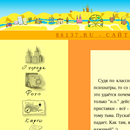
86137.RU - САЙ
Судя по класси
психиатры, то со
это удаётся почем
только "и.о." дей
приставки - всё 
тому тьма. Пуска
падает. Как там, 
нажимай" :)