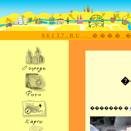
86137.RU - ���
�
������� �