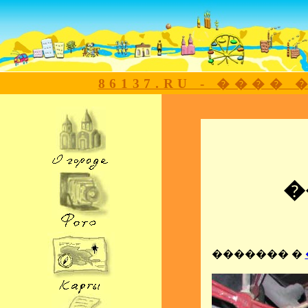
86137.RU - ���
�
������� �