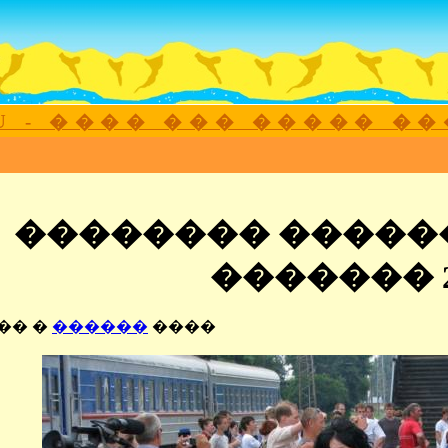
.RU - ���� ��� ����� �
�������� �����
������� 2
�� �
������
����