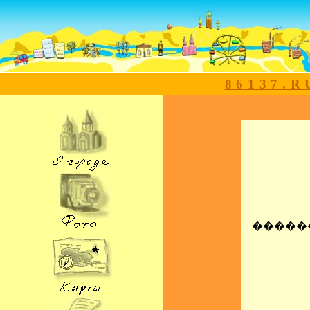
86137
�����