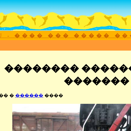
.RU - ���� ��� ����� �
�������� �����
������� 
�� �
������
����