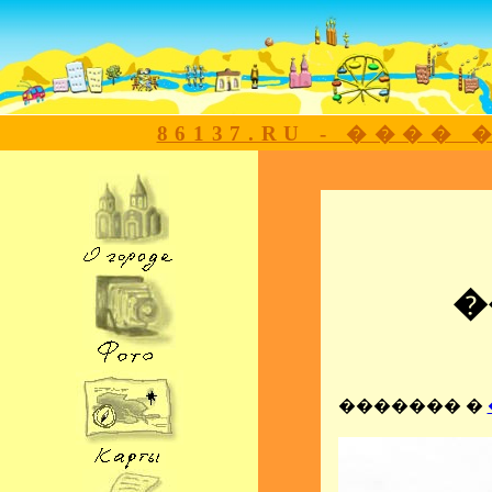
86137.RU - ���
�
������� �