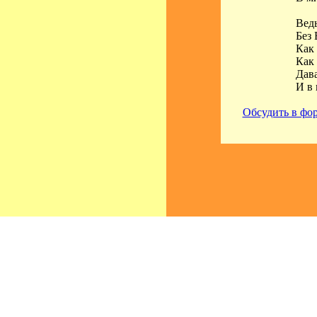
Ведь
Без 
Как 
Как 
Дав
И в 
Обсудить в фо