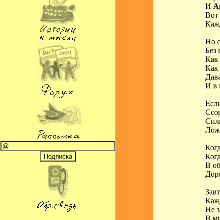
И
А
Вот 
Кажд
Но с
Без 
Как 
Как 
Дав
И в 
Если
Ссор
Силь
Лож
Когд
Когд
В об
Доро
Завт
Кажд
Не з
В м