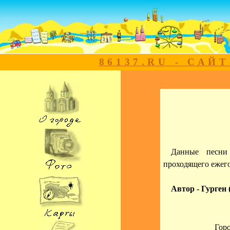
86137.RU - САЙ
Данные песни
проходящего ежего
Автор - Гурген 
Горо