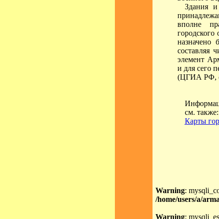
Здания и
принадлежа
вполне пр
городского 
назначено 
составляя 
элемент Арм
и для сего 
(ЦГИА РФ, фо
Информаци
см. также
Карты гор
Warning
: mysqli_c
/home/users/a/arma
Warning
: mysqli_es