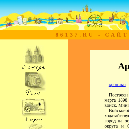
86137.RU - САЙ
Ар
хроники
Построен
марта 1898
войск. Мини
Войсков
ходатайств
город на о
округа и 