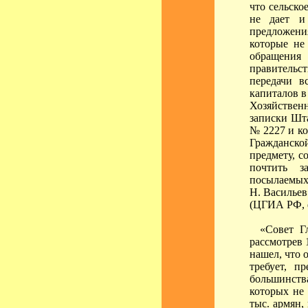
что сельско
не дает и
предложения
которые не
обращени
правительс
передачи в
капиталов в
Хозяйствен
записки Шта
№ 2227 и к
Гражданской
предмету, с
почтить з
посылаемых 
Н. Васильев
(ЦГИА РФ, фо
«Совет Г
рассмотрев 
нашел, что 
требует, п
большинств
которых не
тыс. армян,