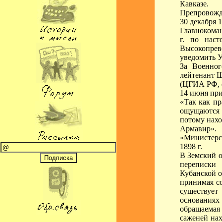
Кавказе.
Препровожда
30 декабря 
Главнокоман
г. по нас
Высокопрев
уведомить 
За Военног
лейтенант Щ
(ЦГИА РФ, ф
14 июня при
«Так как пр
ощущаются 
потому нахо
Армавир».
«Министерст
1898 г.
В Земский о
переписки
Кубанской о
принимая со
существует
основания
обращаемая
саженей на