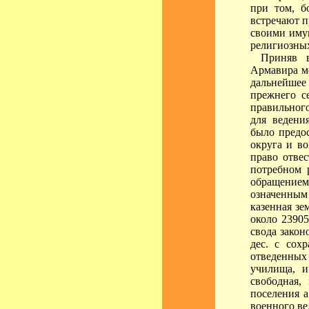
при том, б
встречают п
своими иму
религиозны
Приняв 
Армавира мо
дальнейше
прежнего с
правильного
для ведени
было предо
округа и в
право отве
потребном 
обращением
означенным
казенная зе
около 23905
свода закон
дес. с сох
отведенны
училища, и
свободная,
поселения 
военного ве