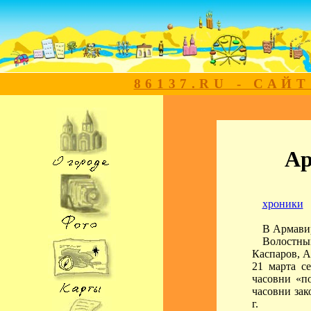
86137.RU - САЙ
Ар
хроники
В Армавир
Волостным
Каспаров, А
21 марта с
часовни «п
часовни зак
г.