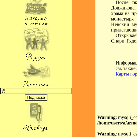
После тя
Довжикова. 
храма на пр
монастыря 
Невский му
прилегающи
Открывае
Спари. Рядо
Информаци
см. также
Карты гор
Warning
: mysqli_c
/home/users/a/arma
Warning
: mysqli_es