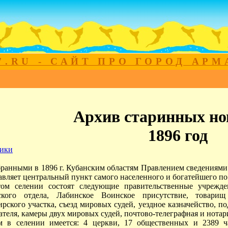
7.RU - САЙТ ПРО ГОРОД АР
Архив старинных но
1896 год
ики
ранными в 1896 г. Кубанским областям Правлением сведениями
авляет центральный пункт самого населенного и богатейшего п
ом селении состоят следующие правительственные учрежд
ского отдела, Лабинское Воинское присутствие, товари
рского участка, съезд мировых судей, уездное казначейство, 
ателя, камеры двух мировых судей, почтово-телеграфная и нотар
м в селении имеется: 4 церкви, 17 общественных и 2389 ч