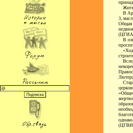
принад
Жите
В Ар
3, мас
Общая
недвиж
(ЦГИА 
В оз
проспе
«Ход
строит
Всле
некор
Правос
Лютера
Стар
церков
«Обще
жертво
образ
необхо
благот
однако
(ЦГВИА