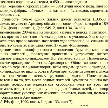
лежащих коренным жителям, и 650 — иногородним.
лей: коренных горских армян — 3884 души обоего пола, иногор
мавире: фабрик: табачных — 2, ватных — 1; заводов: кирпичны
лобойных - 4.
 стоимость только одних жилых домов равняется 1133650 
имых имуществ Армавир обязан торговле, оборот которой в 1895
РФ, фонд 1, опись 1, Дело 64912, листы 34, 34 об.).
наменование 200-летия Кубанского казачьего войска 8 сентября,
кта, против 2-классного Александровского училища, был открыт
атайство православного населения удовлетворено, и, сначала 
ельство храма во имя Святителя Николая Чудотворца.
дствие явно индифирентного отношения Армавирского сель
енных жителей.., последние прибегли к устройству благо
лавное церковно-приходское Попечительство при Николаевско
нское приходское общество, Армавирское Общество попечения о
аясь по мере сил удовлетворять всем нуждам церкви и прихода,
но-приходскую школу. Хотя в Армавире, кроме церковно-прихо
ства попечения о детях>, церковно-приходское Попечител
вателей на то, что масса бедных жителей Армавира лишена во
ование, вследствие недостатков свободных мест во всех т
димость открыть еще одно училище для бедных детей, не гово
ворительных учреждений: лечебниц, приютов, больниц, польза к
, совсем нет в Армавире».
 РФ, фонд 1090, опись 1, дело 133, лист 7).
* * *