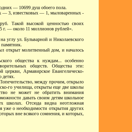
одних — 10699 душ обоего пола.
х — 3, известковых — 1, мыловаренных -
руб. Такой высокой ценностью своих
 г. — около 11 миллионов рублей».
 на углу ул. Бульварной и Николаевского
 памятник.
был открыт молитвенный дом, и началось
ского общества к нуждам... особенно
творительных обществ. Общества эти:
й церкви, Армавирское Евангелическо-
 детях.
 Попечительство, между прочим, открыло
дско-го училища, открыты еще две школы
ьство не может не обратить внимания
зможности давать своим детям школьное
рех школах. Отсюда видна неотложная
ря уже о необходимости открытия других
оторых вне всякого сомнения, и которых,