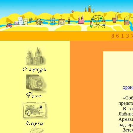
8613
хрон
«Соб
предст
В эт
Лабин
Армави
надзир
Зате