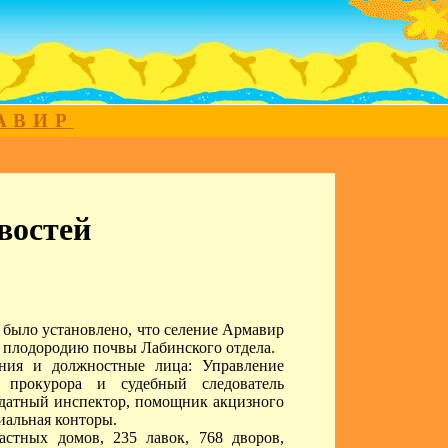
МАВИР
востей
 было установлено, что селение Армавир
о плодородию почвы Лабинского отдела.
ения и должностные лица: Управление
щ прокурора и судебный следователь
податный инспектор, помощник акцизного
иальная конторы.
астных домов, 235 лавок, 768 дворов,