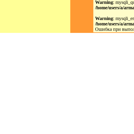
Warning
: mysqli_qu
/home/users/a/arma
Warning
: mysqli_er
/home/users/a/arma
Ошибка при выпол