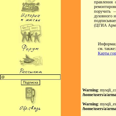
правления 
ремонтиров
поручить 
духовного н
подписываем
(ЦГИА Арм. 
Информаци
см. также
Карты гор
Warning
: mysqli_c
/home/users/a/arma
Warning
: mysqli_es
/home/users/a/arma