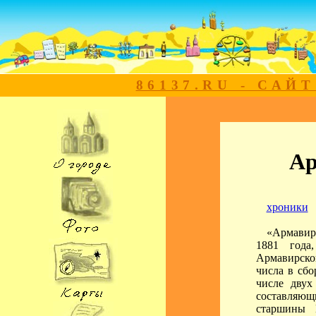
86137.RU - САЙ
Ар
хроники
«Армавирс
1881 года
Армавирской
числа в сб
числе двух
составляющи
старшины 