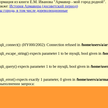
рмация из книги Е.М. Иванова "Армавир - мой город родной".
также:
История Армавира (досоветский период)
ы города, в том числе дореволюционные
qli_connect(): (HY000/2002): Connection refused in
/home/users/a/a
qli_escape_string() expects parameter 1 to be mysqli, bool given in
/ho
qli_query() expects parameter 1 to be mysqli, bool given in
/home/user
qli_error() expects exactly 1 parameter, 0 given in
/home/users/a/arma
выполнении запроса: