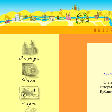
8613
хрон
С эт
которы
Кубани