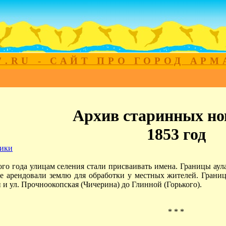
7.RU - САЙТ ПРО ГОРОД АР
Архив старинных но
1853 год
ики
ого года улицам селения стали присваивать имена. Границы аул
е арендовали землю для обработки у местных жителей. Границ
 и ул. Прочноокопская (Чичерина) до Глинной (Горького).
* * *