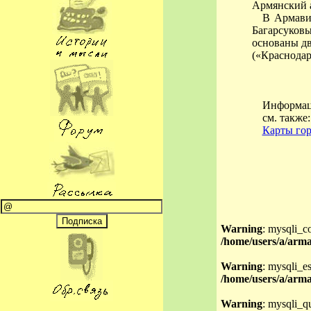
Армянский а
В Армави
Багарсуков
основаны дв
(«Краснодар
Информаци
см. также
Карты гор
Warning
: mysqli_c
/home/users/a/arma
Warning
: mysqli_es
/home/users/a/arma
Warning
: mysqli_qu