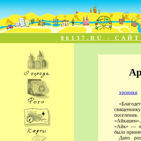
86137.RU - САЙ
Ар
хроники
«Благод
священник
поселения.
«Айкашен», 
«Айк» — оз
было принят
Дано раз