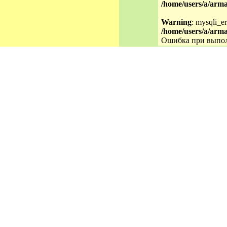
/home/users/a/arma
Warning
: mysqli_er
/home/users/a/arma
Ошибка при выпол