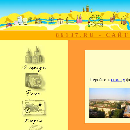
86137.RU - САЙ
Перейти к
списку
ф