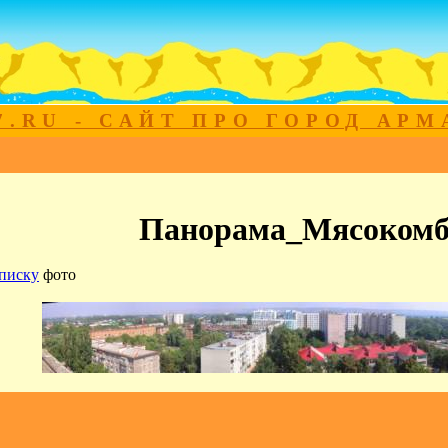
7.RU - САЙТ ПРО ГОРОД АР
Панорама_Мясокомб
писку
фото