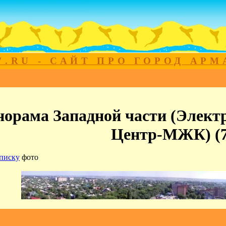
7.RU - САЙТ ПРО ГОРОД АР
орама Западной части (Элект
Центр-МЖК) (7
писку
фото