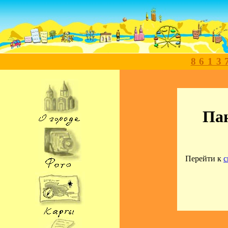
8613
Пан
Перейти к
с