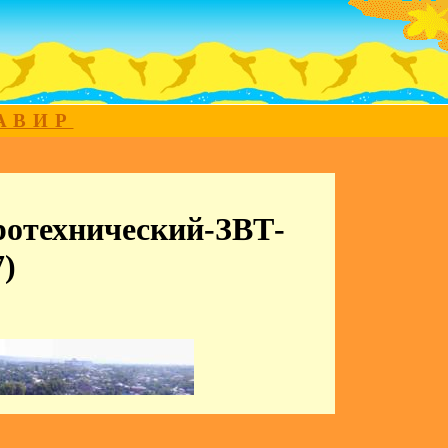
МАВИР
ротехнический-ЗВТ-
)