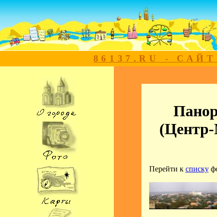
86137.RU - САЙ
Панор
(Центр
Перейти к
списку
ф