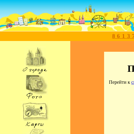
8613
П
Перейти к
с