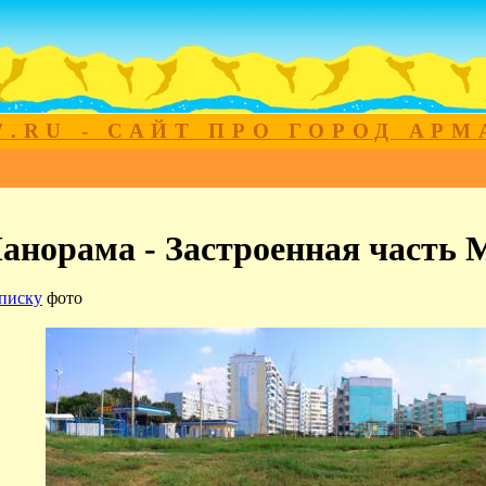
7.RU - САЙТ ПРО ГОРОД АР
анорама - Застроенная часть 
писку
фото