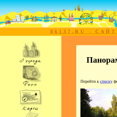
86137.RU - САЙ
Панорам
Перейти к
списку
ф