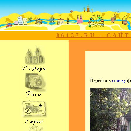
86137.RU - САЙ
Перейти к
списку
ф