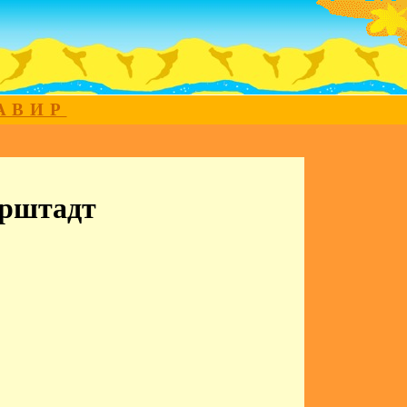
МАВИР
рштадт