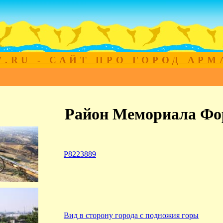
7.RU - САЙТ ПРО ГОРОД АР
Район Мемориала Фо
P8223889
Вид в сторону города с подножия горы