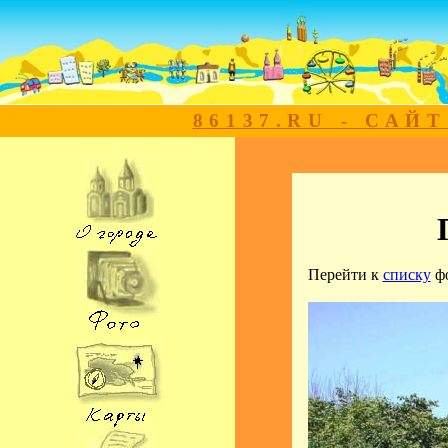
86137.RU - САЙ
Перейти к
списку
ф