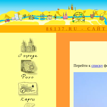
86137.RU - САЙ
Перейти к
списку
ф