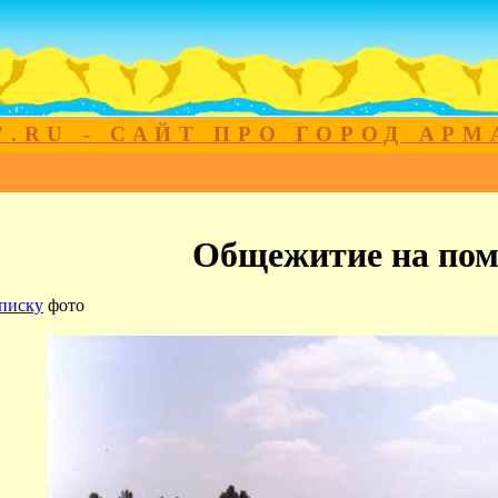
7.RU - САЙТ ПРО ГОРОД АР
Общежитие на пом
писку
фото