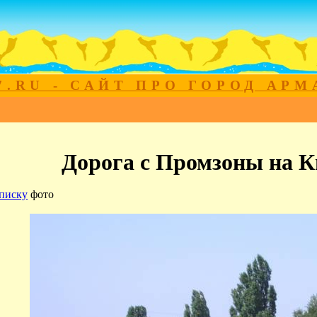
7.RU - САЙТ ПРО ГОРОД АР
Дорога с Промзоны на 
писку
фото