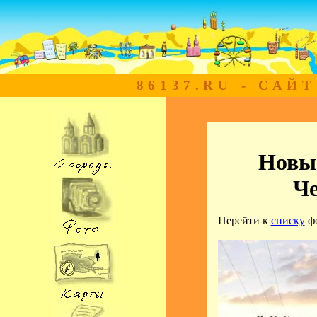
86137.RU - САЙ
Новые
Ч
Перейти к
списку
ф