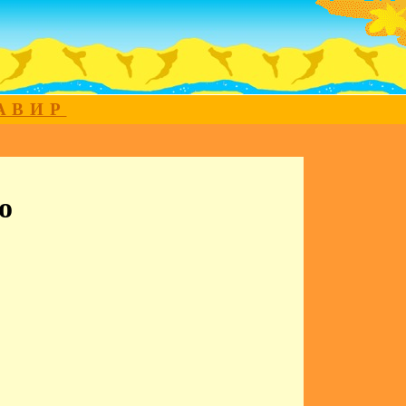
МАВИР
о