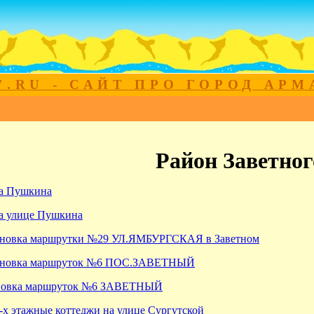
7.RU - САЙТ ПРО ГОРОД АР
Район Заветног
на Пушкина
на улице Пушкина
ановка маршрутки №29 УЛ.ЯМБУРГСКАЯ в Заветном
тановка маршруток №6 ПОС.ЗАВЕТНЫЙ
ановка маршруток №6 ЗАВЕТНЫЙ
-х этажные коттеджи на улице Сургутской