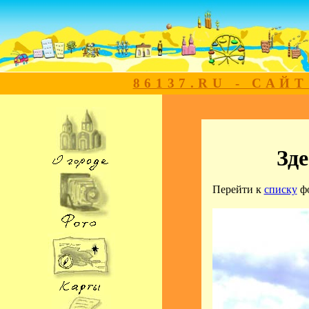
86137.RU - САЙ
Зде
Перейти к
списку
ф