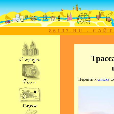
86137.RU - САЙ
Трасс
Перейти к
списку
ф