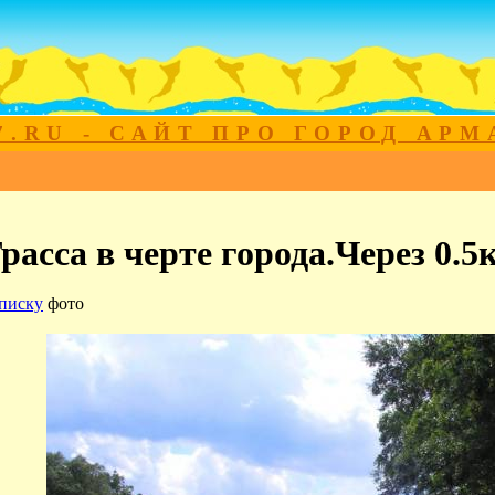
7.RU - САЙТ ПРО ГОРОД АР
расса в черте города.Через 0.5
писку
фото