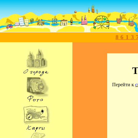
8613
Т
Перейти к
с