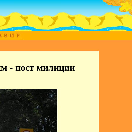
МАВИР
км - пост милиции