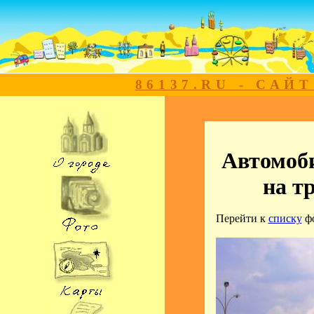
86137.RU - САЙ
Автомоб
на т
Перейти к
списку
ф