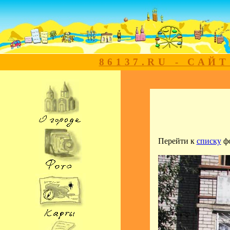
86137.RU - САЙ
Перейти к
списку
ф