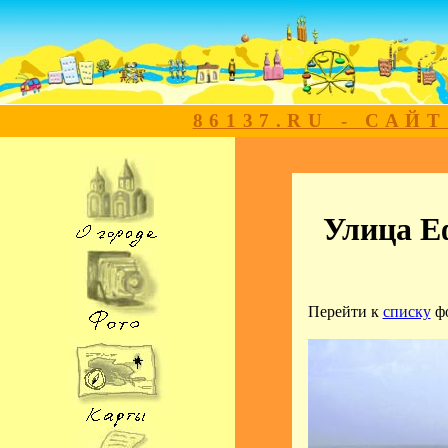
86137.RU - САЙ
Улица Е
Перейти к
списку
ф