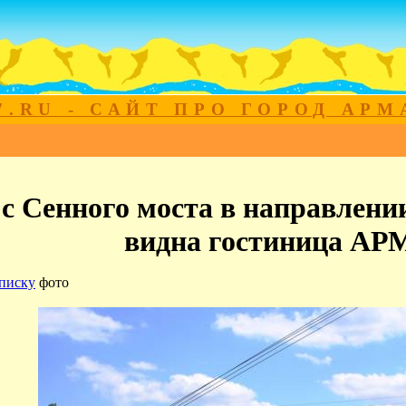
7.RU - САЙТ ПРО ГОРОД АР
 с Сенного моста в направлени
видна гостиница А
писку
фото