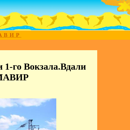
МАВИР
и 1-го Вокзала.Вдали
РМАВИР