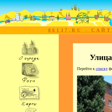
86137.RU - САЙ
Улица
Перейти к
списку
ф