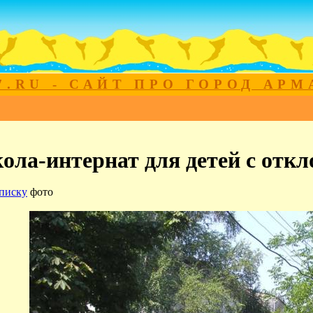
7.RU - САЙТ ПРО ГОРОД АР
ла-интернат для детей с откл
писку
фото