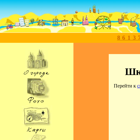
8613
Шко
Перейти к
с