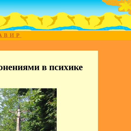
МАВИР
онениями в психике