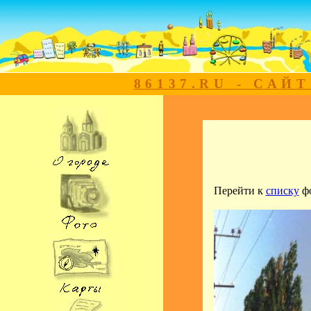
86137.RU - САЙ
Перейти к
списку
ф