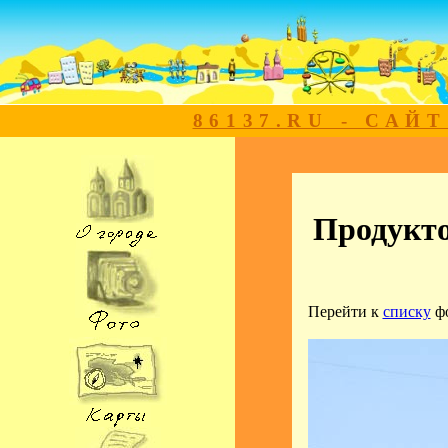
86137.RU - САЙ
Продукт
Перейти к
списку
ф