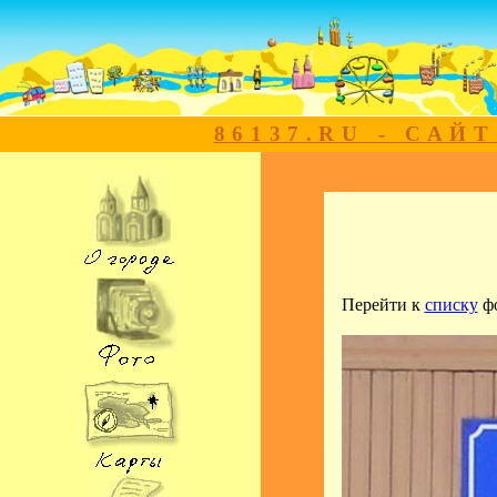
86137.RU - САЙ
Перейти к
списку
ф