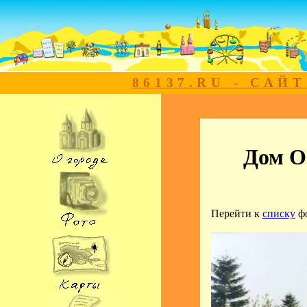
86137.RU - САЙ
Дом О
Перейти к
списку
ф